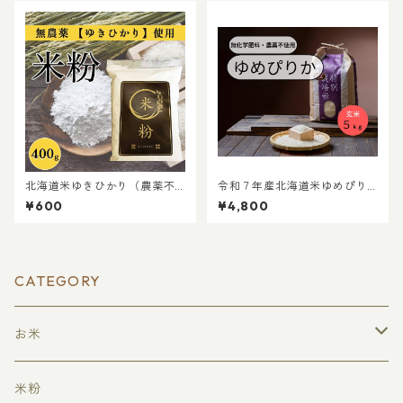
北海道米ゆきひかり（農薬不
令和７年産北海道米ゆめぴり
使用）で作った米粉 400g
か（農薬不使用） 玄米 ５ｋ
¥600
¥4,800
ｇ
CATEGORY
お米
農薬不使用
米粉