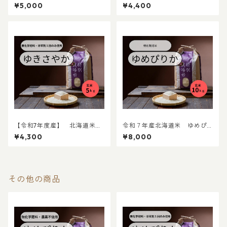
ゆめぴりか（農薬不使用）
米 ゆめぴりか（無化学肥
¥5,000
¥4,400
５ｋｇ
料・除草剤１回のみ） 玄米5
kg
【令和7年度産】 北海道米
令和７年産北海道米 ゆめぴ
ゆきさやか（無化学肥料・除
りか（特別栽培米） 玄米10
¥4,300
¥8,000
草剤１回のみ使用） 玄米５
ｋｇ
ｋｇ
その他の商品