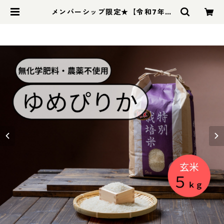
メンバーシップ限定★【令和7年度
産】 北海道米ゆめぴりか（農薬不
使用） ５ｋｇ |