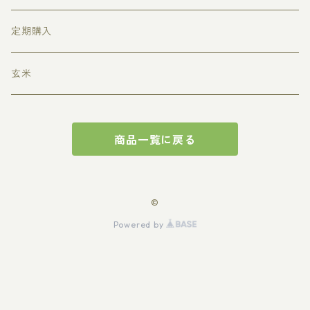
無化学肥料・除草剤１回のみ使用
定期購入
特別栽培米
玄米
定期購入
商品一覧に戻る
お試しセット
©
Powered by