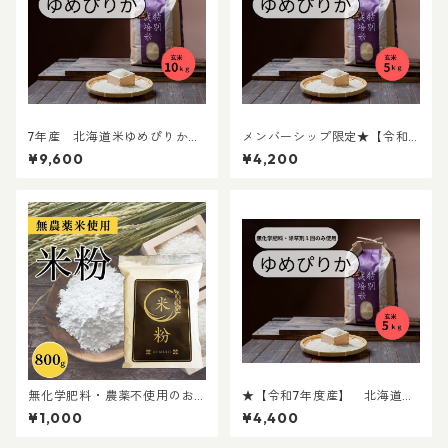
7年産 北海道米ゆめぴりか
メンバーシップ限定★【令和7
（農薬不使用） 玄米 10ｋｇ
年度産】 北海道米 ゆめぴ
¥9,600
¥4,200
りか（無化学肥料・除草剤１
回のみ） 5ｋｇ
無化学肥料・農薬不使用のお
★【令和7年度産】 北海道
米から作った米粉 800g
米 ゆめぴりか（無化学肥
¥1,000
¥4,400
料・除草剤１回のみ） 玄米5
kg