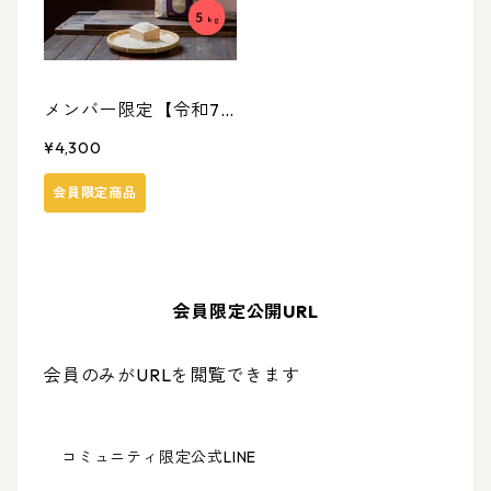
メンバー限定【令和7
年度産】 北海道米
¥4,300
ゆきさやか（無化学肥
会員限定商品
料・除草剤１回のみ使
用） ５ｋｇ
会員限定公開URL
会員のみがURLを閲覧できます
コミュニティ限定公式LINE