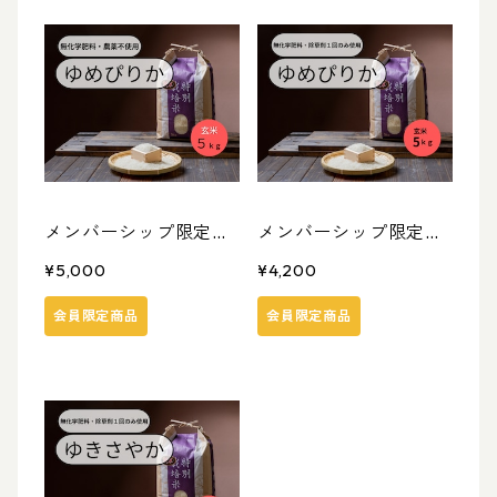
メンバーシップ限定
メンバーシップ限定
★【令和7年度産】
★【令和7年度産】
¥5,000
¥4,200
北海道米ゆめぴりか
北海道米 ゆめぴりか
会員限定商品
会員限定商品
（農薬不使用） ５ｋ
（無化学肥料・除草剤
ｇ
１回のみ） 5ｋｇ